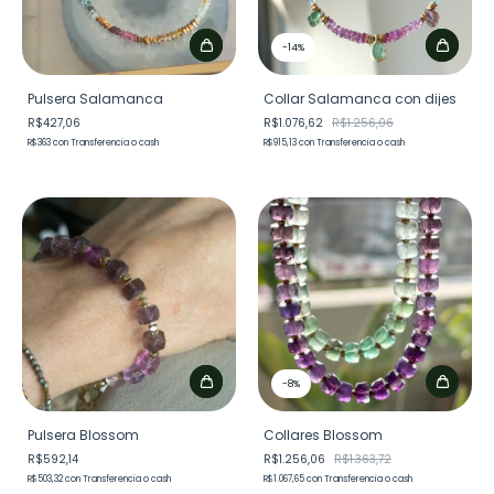
-
14
%
Pulsera Salamanca
Collar Salamanca con dijes
R$427,06
R$1.076,62
R$1.256,06
R$363
con
Transferencia o cash
R$915,13
con
Transferencia o cash
-
8
%
Pulsera Blossom
Collares Blossom
R$592,14
R$1.256,06
R$1.363,72
R$503,32
con
Transferencia o cash
R$1.067,65
con
Transferencia o cash