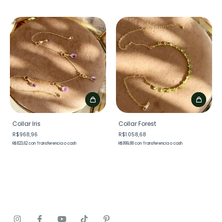
Collar Iris
Collar Forest
R$968,96
R$1.058,68
R$823,62
con
Transferencia o cash
R$899,88
con
Transferencia o cash