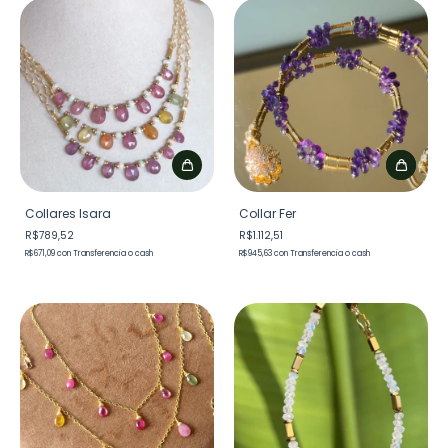
Collares Isara
Collar Fer
R$789,52
R$1.112,51
R$671,09
con
Transferencia o cash
R$945,63
con
Transferencia o cash