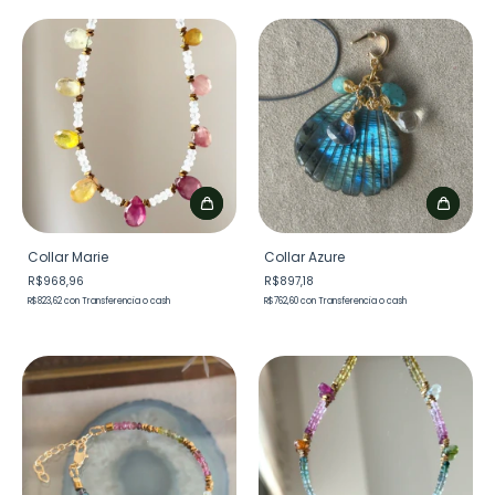
Collar Marie
Collar Azure
R$968,96
R$897,18
R$823,62
con
Transferencia o cash
R$762,60
con
Transferencia o cash