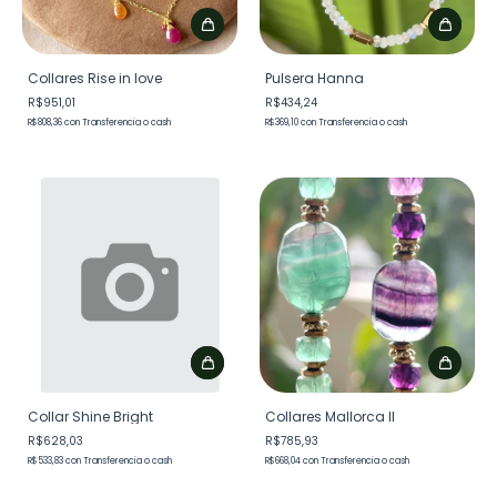
Collares Rise in love
Pulsera Hanna
R$951,01
R$434,24
R$808,36
con
Transferencia o cash
R$369,10
con
Transferencia o cash
Collar Shine Bright
Collares Mallorca II
R$628,03
R$785,93
R$533,83
con
Transferencia o cash
R$668,04
con
Transferencia o cash