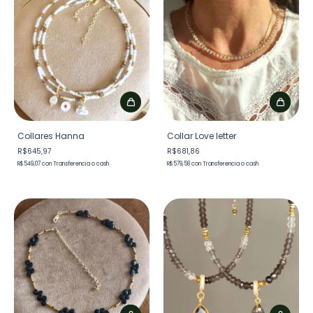
Collares Hanna
Collar Love letter
R$645,97
R$681,86
R$549,07
con
Transferencia o cash
R$579,58
con
Transferencia o cash