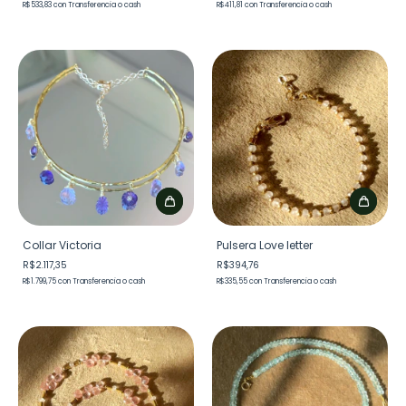
R$533,83
con
Transferencia o cash
R$411,81
con
Transferencia o cash
Collar Victoria
Pulsera Love letter
R$2.117,35
R$394,76
R$1.799,75
con
Transferencia o cash
R$335,55
con
Transferencia o cash