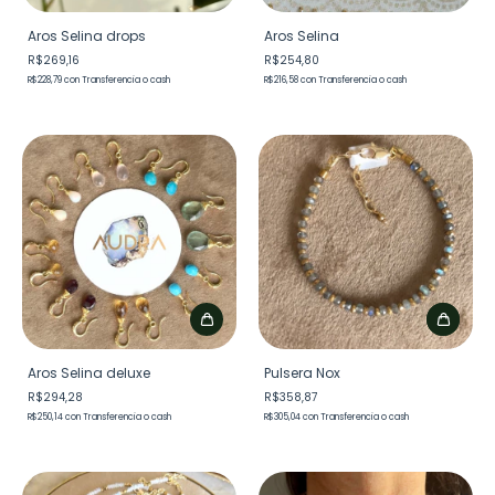
Aros Selina drops
Aros Selina
R$269,16
R$254,80
R$228,79
con
Transferencia o cash
R$216,58
con
Transferencia o cash
Aros Selina deluxe
Pulsera Nox
R$294,28
R$358,87
R$250,14
con
Transferencia o cash
R$305,04
con
Transferencia o cash