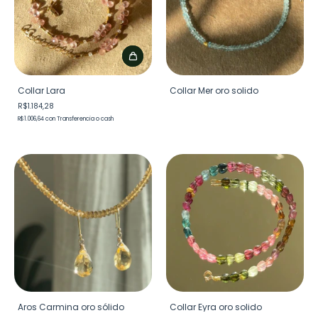
Collar Lara
Collar Mer oro solido
R$1.184,28
R$1.006,64
con
Transferencia o cash
Aros Carmina oro sólido
Collar Eyra oro solido