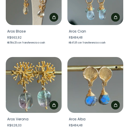
Aros Blase
Aros Cian
R$663,92
R$484,48
R$564,33
con
Transferencia o cash
R$411,81
con
Transferencia o cash
Aros Verona
Aros Alba
R$628,03
R$484,48