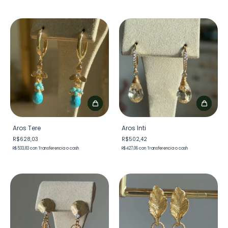
Aros Tere
Aros Inti
R$628,03
R$502,42
R$533,83
con
Transferencia o cash
R$427,06
con
Transferencia o cash