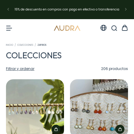
Envíos en Argentina con Andreani✨resto del mundo con DHL Express
INICIO
/
COLECCIONES
/
ZAFIROS
COLECCIONES
Filtrar y ordenar
206 productos