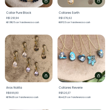
Collar Pure Black
Collares Earth
R$1.291,94
R$1.076,62
R$1.098,15
con
Transferencia o cash
R$915,13
con
Transferencia o cash
Aros Nolita
Collares Reverie
R$699,80
R$520,37
R$594,83
con
Transferencia o cash
R$442,31
con
Transferencia o cash