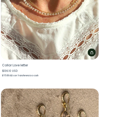
Collar Love letter
$136.10 USD
$115.69 USD
con
Transferencia o cash