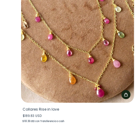
Collares Rise in love
$189.83 USD
$161.36 USD
con
Transferencia o cash