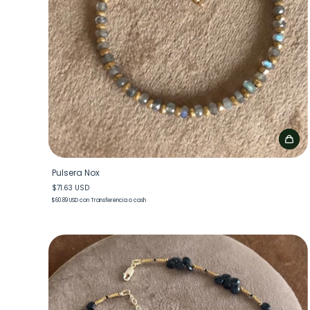
Pulsera Nox
$71.63 USD
$60.89 USD
con
Transferencia o cash