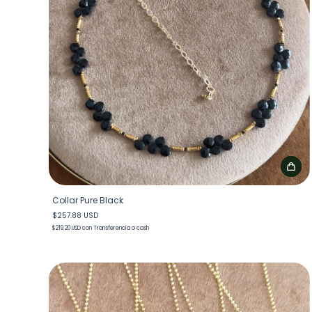
Collar Pure Black
$257.88 USD
$219.20 USD
con
Transferencia o cash