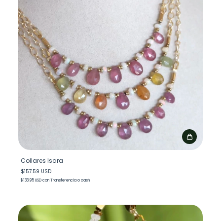
Collares Isara
$157.59 USD
$133.95 USD
con
Transferencia o cash