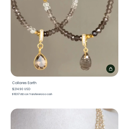
Collares Earth
$214.90 USD
$182.67 USD
con
Transferencia o cash