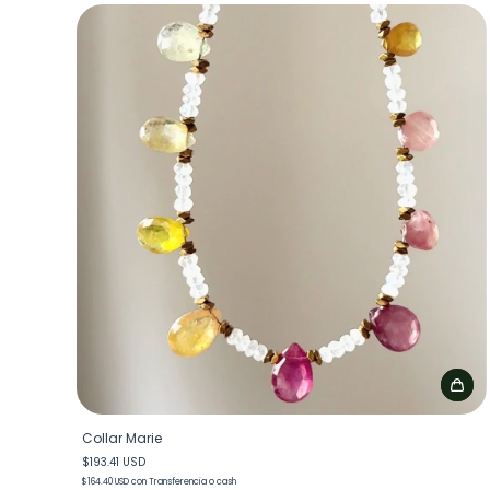
Collar Marie
$193.41 USD
$164.40 USD
con
Transferencia o cash