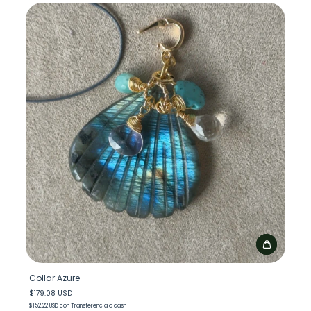
Collar Azure
$179.08 USD
$152.22 USD
con
Transferencia o cash