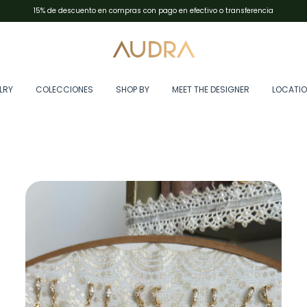
Envíos en Argentina con Andreani✨resto del mundo con DHL Express
LRY
COLECCIONES
SHOP BY
MEET THE DESIGNER
LOCATI