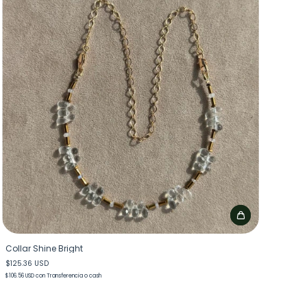
Collar Shine Bright
$125.36 USD
$106.56 USD
con
Transferencia o cash