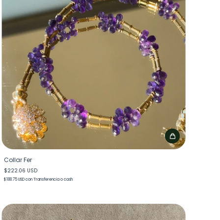
Collar Fer
$222.06 USD
$188.75 USD
con
Transferencia o cash