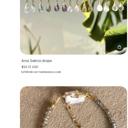
Aros Selina drops
$53.72 USD
$45.66 USD
con
Transferencia o cash