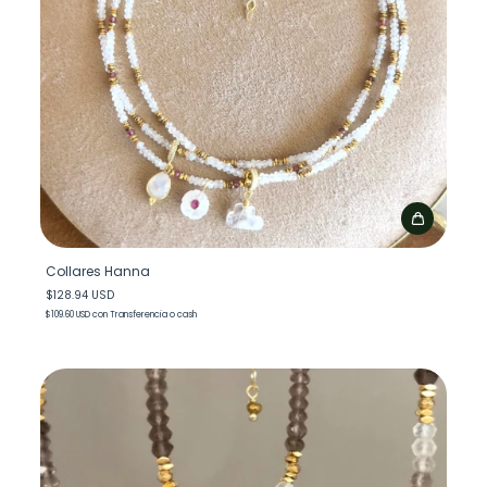
Collares Hanna
$128.94 USD
$109.60 USD
con
Transferencia o cash