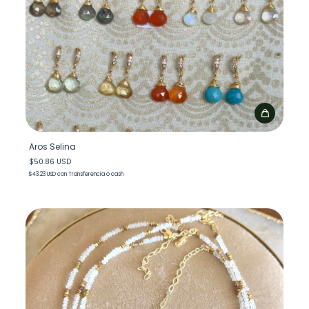
Aros Selina
$50.86 USD
$43.23 USD
con
Transferencia o cash