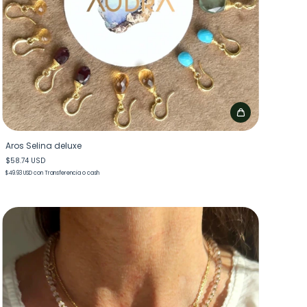
Aros Selina deluxe
$58.74 USD
$49.93 USD
con
Transferencia o cash