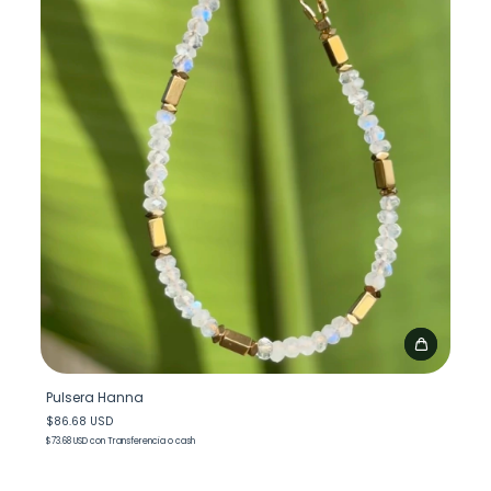
Pulsera Hanna
$86.68 USD
$73.68 USD
con
Transferencia o cash