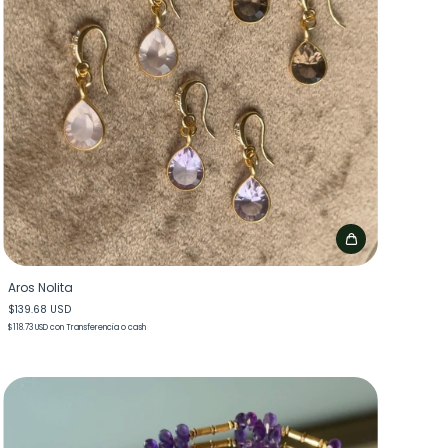
Aros Nolita
$139.68 USD
$118.73 USD
con
Transferencia o cash