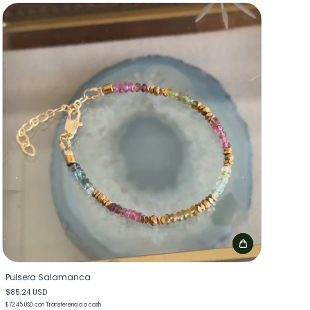
Pulsera Salamanca
$85.24 USD
$72.45 USD
con
Transferencia o cash