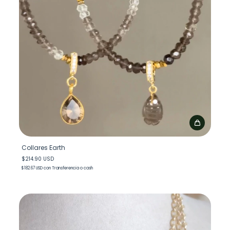
Collares Earth
$214.90 USD
$182.67 USD
con
Transferencia o cash