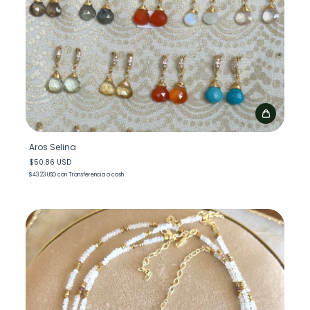
Aros Selina
$50.86 USD
$43.23 USD
con
Transferencia o cash