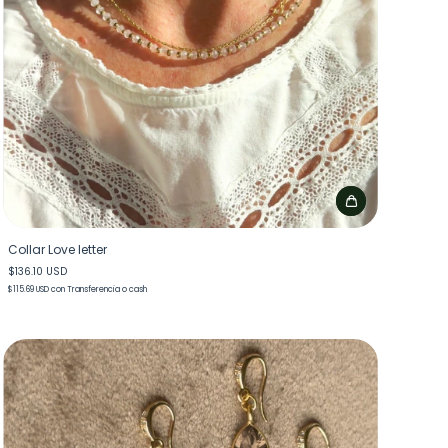
Collar Love letter
$136.10 USD
$115.69 USD
con
Transferencia o cash