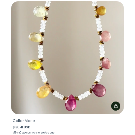
Collar Marie
$193.41 USD
$164.40 USD
con
Transferencia o cash