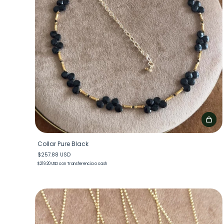
Collar Pure Black
$257.88 USD
$219.20 USD
con
Transferencia o cash