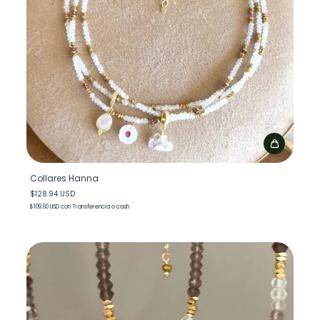
Collares Hanna
$128.94 USD
$109.60 USD
con
Transferencia o cash