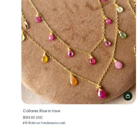
Collares Rise in love
$189.83 USD
$161.36 USD
con
Transferencia o cash