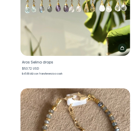
Aros Selina drops
$53.72 USD
$45.66 USD
con
Transferencia o cash