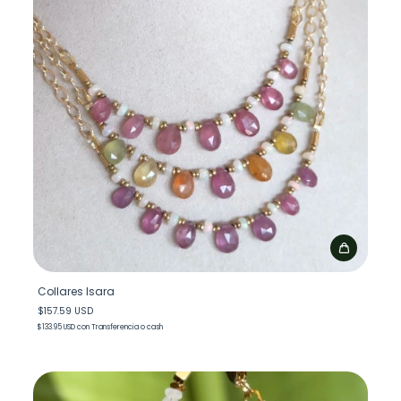
Collares Isara
$157.59 USD
$133.95 USD
con
Transferencia o cash