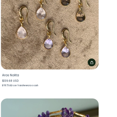
Aros Nolita
$139.68 USD
$118.73 USD
con
Transferencia o cash