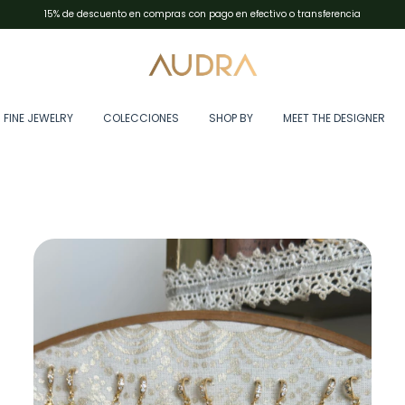
Envíos en Argentina con Andreani✨resto del mundo con DHL Express
FINE JEWELRY
COLECCIONES
SHOP BY
MEET THE DESIGNER