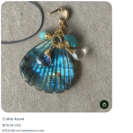
Collar Azure
$179.08 USD
$152.22 USD
con
Transferencia o cash