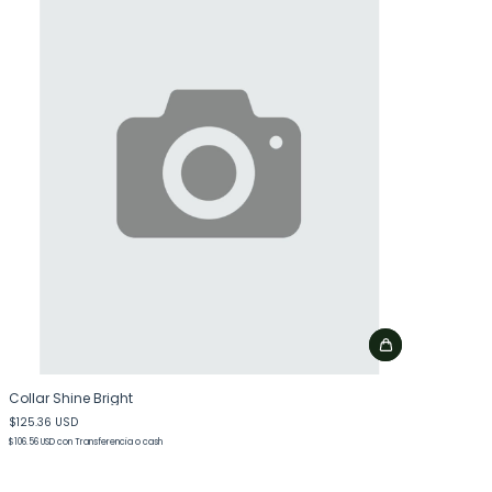
Collar Shine Bright
$125.36 USD
$106.56 USD
con
Transferencia o cash