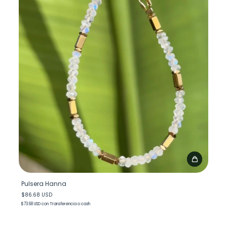
Pulsera Hanna
$86.68 USD
$73.68 USD
con
Transferencia o cash