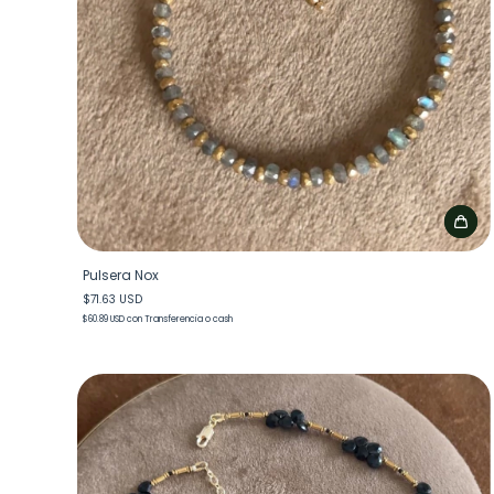
Pulsera Nox
$71.63 USD
$60.89 USD
con
Transferencia o cash