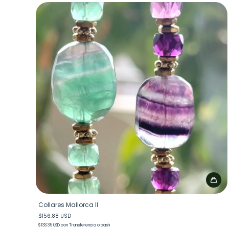
Collares Mallorca II
$156.88 USD
$133.35 USD
con
Transferencia o cash