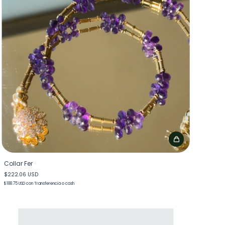
Collar Fer
$222.06 USD
$188.75 USD
con
Transferencia o cash