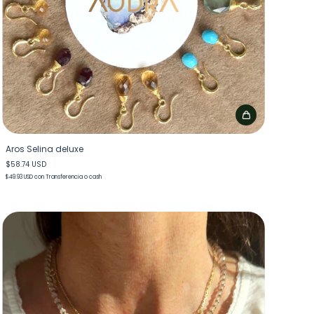
Aros Selina deluxe
$58.74 USD
$49.93 USD
con
Transferencia o cash