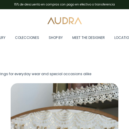
Envíos en Argentina con Andreani✨resto del mundo con DHL Express
LRY
COLECCIONES
SHOP BY
MEET THE DESIGNER
LOCATI
arrings for everyday wear and special occasions alike