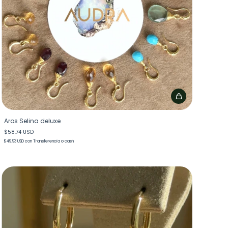
Aros Selina deluxe
$58.74 USD
$49.93 USD
con
Transferencia o cash