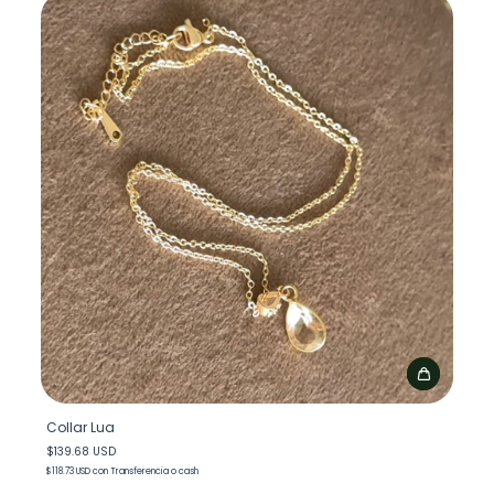
Collar Lua
$139.68 USD
$118.73 USD
con
Transferencia o cash