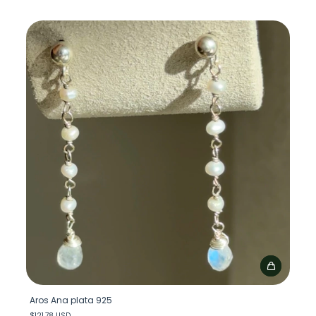
Aros Ana plata 925
$121.78 USD