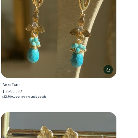
Aros Tere
$125.36 USD
$106.56 USD
con
Transferencia o cash