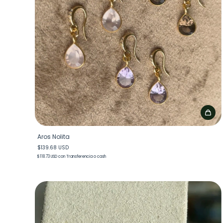
Aros Nolita
$139.68 USD
$118.73 USD
con
Transferencia o cash