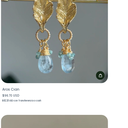
Aros Cian
$96.70 USD
$82.20 USD
con
Transferencia o cash