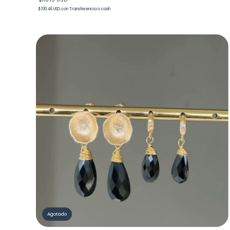
$100.46 USD
con
Transferencia o cash
Agotado