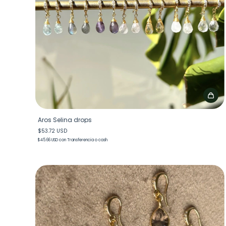
Aros Selina drops
$53.72 USD
$45.66 USD
con
Transferencia o cash