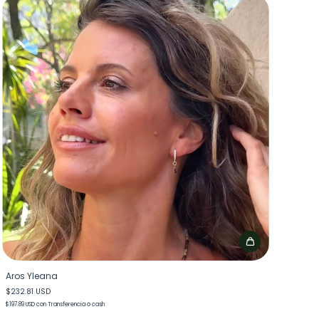
Aros Yleana
$232.81 USD
$197.89 USD
con
Transferencia o cash