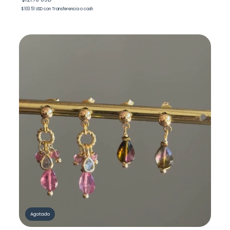
$103.51 USD
con
Transferencia o cash
Agotado