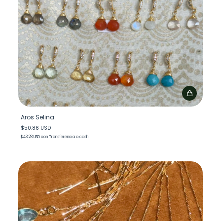
Aros Selina
$50.86 USD
$43.23 USD
con
Transferencia o cash