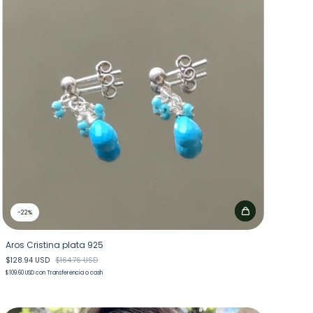
-
22
%
Aros Cristina plata 925
$128.94 USD
$164.76 USD
$109.60 USD
con
Transferencia o cash