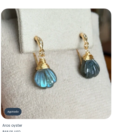
Agotado
Aros oyster
$68.05 USD