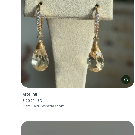
Aros Inti
$100.29 USD
$85.25 USD
con
Transferencia o cash