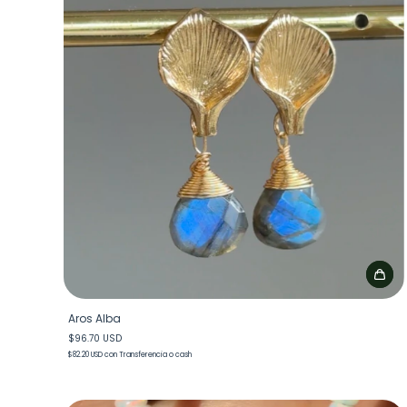
Aros Alba
$96.70 USD
$82.20 USD
con
Transferencia o cash