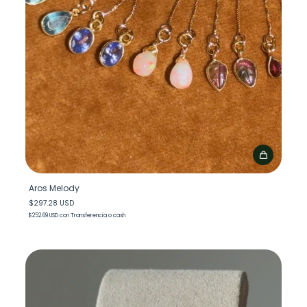
Aros Melody
$297.28 USD
$252.69 USD
con
Transferencia o cash