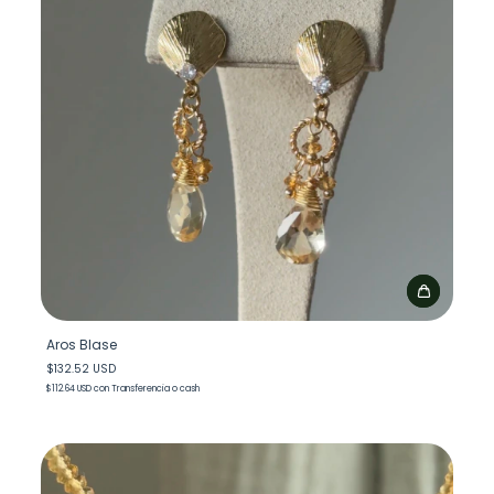
Aros Blase
$132.52 USD
$112.64 USD
con
Transferencia o cash