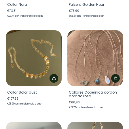
Collar Nora
Pulsera Golden Hour
€113,81
€76,90
€96,74
con
Transferencia o cash
€65,37
con
Transferencia o cash
Collar Solar dust
Collares Copernica cordón
dorado rosa
€107,66
€60,90
€91,51
con
Transferencia o cash
€51,77
con
Transferencia o cash