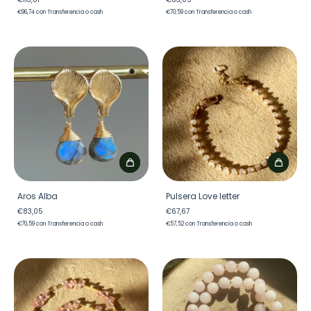
€96,74
con
Transferencia o cash
€70,59
con
Transferencia o cash
Aros Alba
Pulsera Love letter
€83,05
€67,67
€70,59
con
Transferencia o cash
€57,52
con
Transferencia o cash