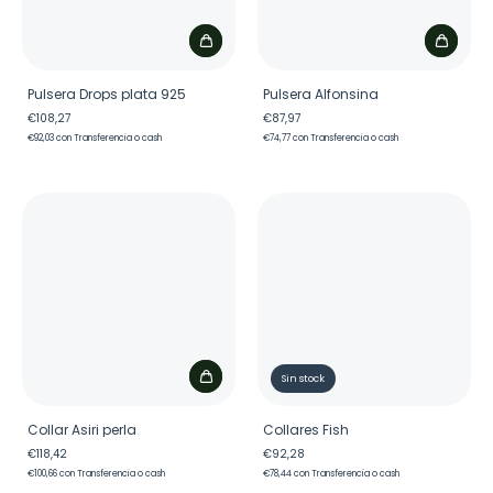
Pulsera Drops plata 925
Pulsera Alfonsina
€108,27
€87,97
€92,03
con
Transferencia o cash
€74,77
con
Transferencia o cash
Sin stock
Collar Asiri perla
Collares Fish
€118,42
€92,28
€100,66
con
Transferencia o cash
€78,44
con
Transferencia o cash