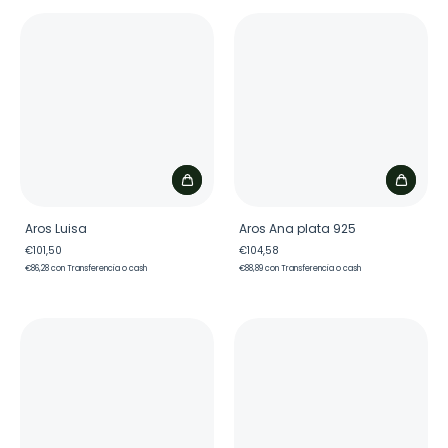
Aros Luisa
Aros Ana plata 925
€101,50
€104,58
€86,28
con
Transferencia o cash
€88,89
con
Transferencia o cash