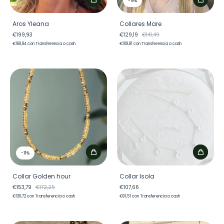
-
9
%
Aros Yleana
Collares Mare
€199,93
€129,19
€141,49
€169,94
con
Transferencia o cash
€109,81
con
Transferencia o cash
-
11
%
Collar Golden hour
Collar Isola
€153,79
€172,25
€107,66
€130,72
con
Transferencia o cash
€91,51
con
Transferencia o cash