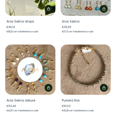
Aros Selina drops
Aros Selina
€46,14
€43,68
€39,22
con
Transferencia o cash
€37,13
con
Transferencia o cash
Aros Selina deluxe
Pulsera Nox
€50,44
€61,52
€42,87
con
Transferencia o cash
€52,29
con
Transferencia o cash