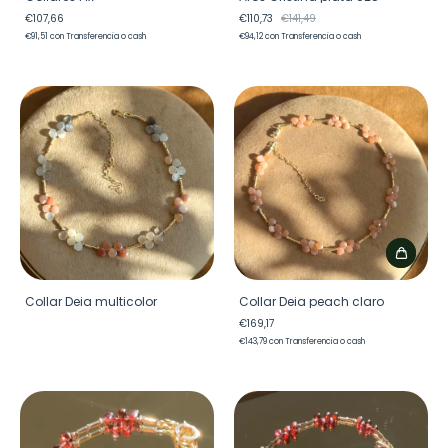
€107,66
€110,73
€141,49
€91,51
con
Transferencia o cash
€94,12
con
Transferencia o cash
Collar Deia multicolor
Collar Deia peach claro
€169,17
€143,79
con
Transferencia o cash