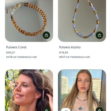
Pulsera Coral
Pulsera Azaria
€55,37
€76,90
€47,06
con
Transferencia o cash
€65,37
con
Transferencia o cash