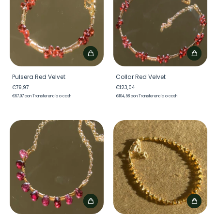
Pulsera Red Velvet
Collar Red Velvet
€79,97
€123,04
€67,97
con
Transferencia o cash
€104,58
con
Transferencia o cash