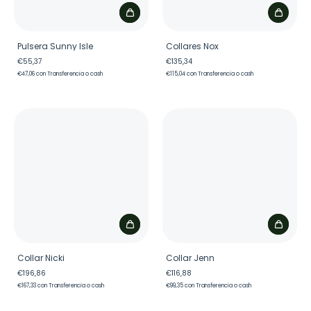
Pulsera Sunny Isle
Collares Nox
€55,37
€135,34
€47,06
con
Transferencia o cash
€115,04
con
Transferencia o cash
Collar Nicki
Collar Jenn
€196,86
€116,88
€167,33
con
Transferencia o cash
€99,35
con
Transferencia o cash