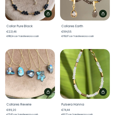
Collar Pure Black
Collares Earth
€221,46
€184,55
€188,24
con
Transferencia o cash
€156,87
con
Transferencia o cash
Collares Reverie
Pulsera Hanna
€89,20
€74,44
€75,82
con
Transferencia o cash
€63,27
con
Transferencia o cash