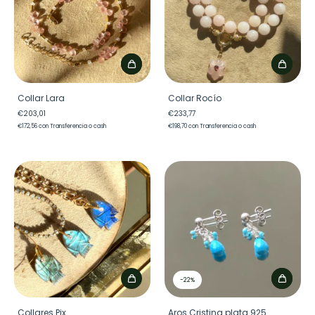
Collar Lara
Collar Rocío
€203,01
€233,77
€172,56
con
Transferencia o cash
€198,70
con
Transferencia o cash
-
22
%
Collares Pix
Aros Cristina plata 925