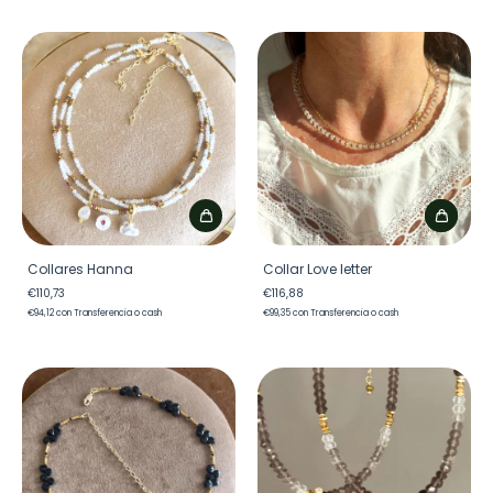
Collares Hanna
Collar Love letter
€110,73
€116,88
€94,12
con
Transferencia o cash
€99,35
con
Transferencia o cash