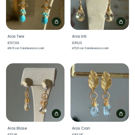
Aros Tere
Aros Inti
€107,66
€86,13
€91,51
con
Transferencia o cash
€73,21
con
Transferencia o cash
Aros Blase
Aros Cian
€113,81
€83,05