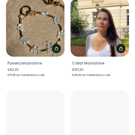
Pulsera Moonshine
Collar Moonshine
€83,05
€187,63
€70,59
con
Transferencia o cash
€159,49
con
Transferencia o cash