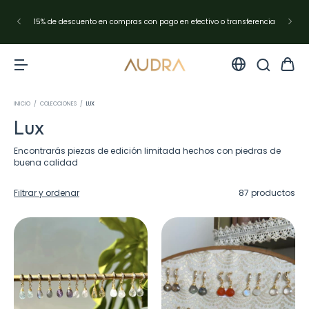
Envíos en Argentina con Andreani✨resto del mundo con DHL Express
INICIO
/
COLECCIONES
/
LUX
Lux
Encontrarás piezas de edición limitada hechos con piedras de
buena calidad
Filtrar y ordenar
87 productos