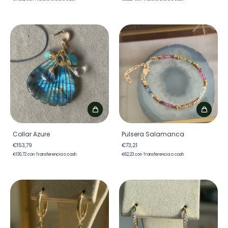
Collar Azure
Pulsera Salamanca
€153,79
€73,21
€130,72
con
Transferencia o cash
€62,23
con
Transferencia o cash