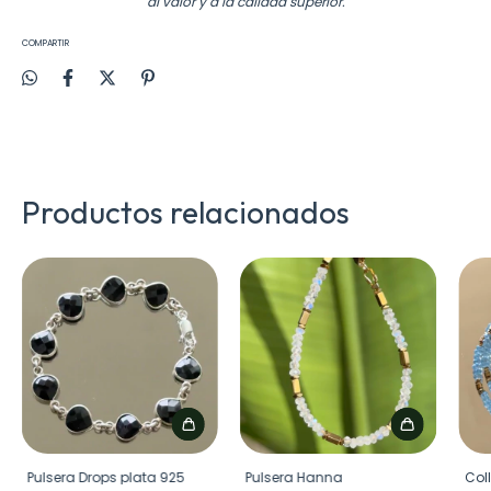
al valor y a la calidad superior.
COMPARTIR
Productos relacionados
Pulsera Drops plata 925
Pulsera Hanna
Col