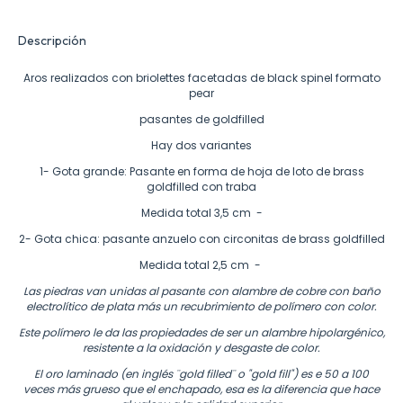
Descripción
Aros realizados con briolettes facetadas de black spinel formato
pear
pasantes de goldfilled
Hay dos variantes
1- Gota grande: Pasante en forma de hoja de loto de brass
goldfilled con traba
Medida total 3,5 cm -
2- Gota chica: pasante anzuelo con circonitas de brass goldfilled
Medida total 2,5 cm -
Las piedras van unidas al pasante
con alambre de cobre con baño
electrolítico de plata más un recubrimiento de polímero con color.
Este polímero le da las propiedades de ser un alambre hipolargénico,
resistente a la oxidación y desgaste de color.
El oro laminado (en inglés ¨gold filled¨ o "gold fill") es e 50 a 100
veces más grueso que el enchapado, esa es la diferencia que hace