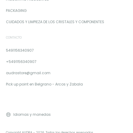
PACKAGING
CUIDADOS Y LIMPIEZA DE LOS CRISTALES Y COMPONENTES
CONTACTO
5491156340907
+5491156340907
audrastore@gmail.com
Pick up point en Belgrano - Arcos y Zabala
Idiomas y monedas
Copyright AUDRA - 2026. Todos los derechos reservados.