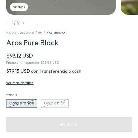
Sin stock
1
/
6
INICIO
/
COLECCIONES
/
LUX
/
AROS PURE BLACK
Aros Pure Black
$93.12 USD
Precio sin impuestos
$76.96 USD
$79.15 USD
con
Transferencia o cash
Ver más detalles
VARIANTE
Gota grande
Gota chica