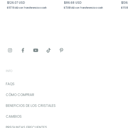
$126.07 USD
$86.68 USD
$136
$107.16 USD
con
Transferencia o cash
$73.68 USD
con
Transferencia o cash
$115.6
INFO
FAQS
CÓMO COMPRAR
BENEFICIOS DE LOS CRISTALES
CAMBIOS
PREGUNTAS FRECUENTES