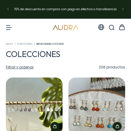
Envíos en Argentina con Andreani✨resto del mundo con DHL Express
INICIO
/
COLECCIONES
/
BREADCRUMBS.CHOCKERS
COLECCIONES
Filtrar y ordenar
206 productos