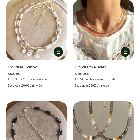
Collares Hanna
Collar Love letter
$180.000
$190.000
$153.000
con
Transferencia o cash
$161.500
con
Transferencia o cash
2
x
$90.000
sin interés
2
x
$95.000
sin interés