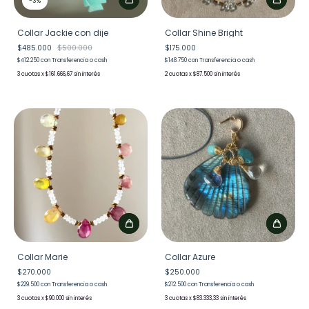
-
3
%
Collar Jackie con dije
Collar Shine Bright
$485.000
$500.000
$175.000
$412.250
con
Transferencia o cash
$148.750
con
Transferencia o cash
3
x
$161.666,67
sin interés
2
x
$87.500
sin interés
Collar Marie
Collar Azure
$270.000
$250.000
$229.500
con
Transferencia o cash
$212.500
con
Transferencia o cash
3
x
$90.000
sin interés
3
x
$83.333,33
sin interés