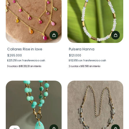
Collares Rise in love
Pulsera Hanna
$265.000
$121.000
$225.250
con
Transferencia o cash
$102.850
con
Transferencia o cash
3
x
$88.333,33
sin interés
2
x
$60.500
sin interés