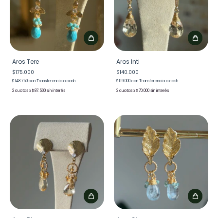
Aros Tere
Aros Inti
$175.000
$140.000
$148.750
con
Transferencia o cash
$119.000
con
Transferencia o cash
2
x
$87.500
sin interés
2
x
$70.000
sin interés