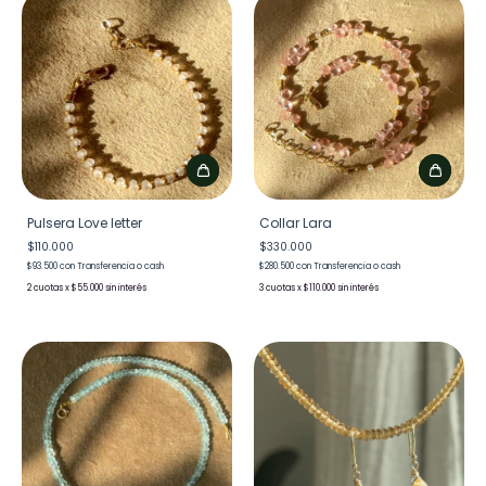
Pulsera Love letter
Collar Lara
$110.000
$330.000
$93.500
con
Transferencia o cash
$280.500
con
Transferencia o cash
2
x
$55.000
sin interés
3
x
$110.000
sin interés