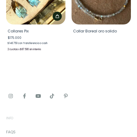
Collares Pix
Collar Boreal oro solido
$175.000
$148.750
con
Transferencia o cash
2
x
$87.500
sin interés
INFO
FAQS