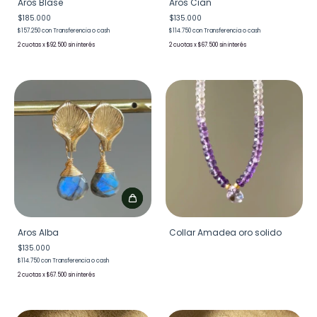
Aros Blase
Aros Cian
$185.000
$135.000
$157.250
con
Transferencia o cash
$114.750
con
Transferencia o cash
2
x
$92.500
sin interés
2
x
$67.500
sin interés
Aros Alba
Collar Amadea oro solido
$135.000
$114.750
con
Transferencia o cash
2
x
$67.500
sin interés