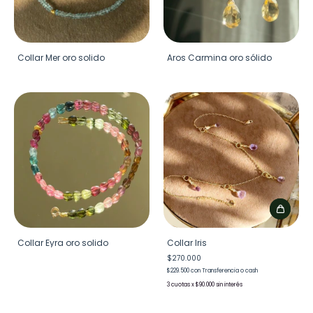
Collar Mer oro solido
Aros Carmina oro sólido
Collar Eyra oro solido
Collar Iris
$270.000
$229.500
con
Transferencia o cash
3
x
$90.000
sin interés