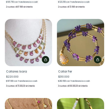
$165.750
con
Transferencia o cash
$123.250
con
Transferencia o cash
2
x
$97.500
sin interés
2
x
$72.500
sin interés
Collares Isara
Collar Fer
$220.000
$310.000
$187.000
con
Transferencia o cash
$263.500
con
Transferencia o cash
3
x
$73.333,33
sin interés
3
x
$103.333,33
sin interés