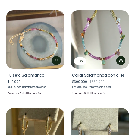
-
14
%
Pulsera Salamanca
Collar Salamanca con dijes
$119.000
$300.000
$350.000
$101.150
con
Transferencia o cash
$255.000
con
Transferencia o cash
2
x
$59.500
sin interés
3
x
$100.000
sin interés