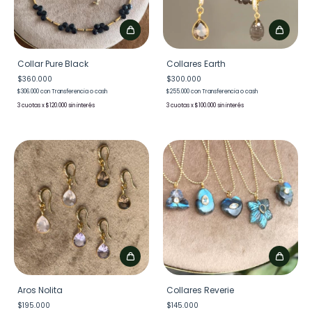
Collar Pure Black
Collares Earth
$360.000
$300.000
$306.000
con
Transferencia o cash
$255.000
con
Transferencia o cash
3
x
$120.000
sin interés
3
x
$100.000
sin interés
Aros Nolita
Collares Reverie
$195.000
$145.000