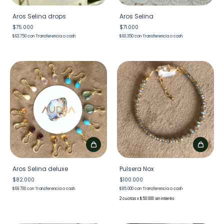
Aros Selina drops
Aros Selina
$75.000
$71.000
$63.750
con
Transferencia o cash
$60.350
con
Transferencia o cash
Aros Selina deluxe
Pulsera Nox
$82.000
$100.000
$69.700
con
Transferencia o cash
$85.000
con
Transferencia o cash
2
x
$50.000
sin interés