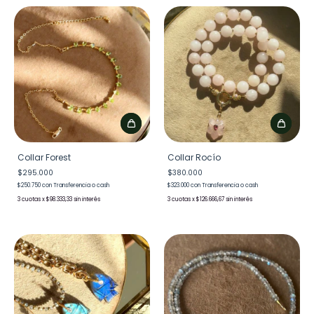
Collar Forest
Collar Rocío
$295.000
$380.000
$250.750
con
Transferencia o cash
$323.000
con
Transferencia o cash
3
x
$98.333,33
sin interés
3
x
$126.666,67
sin interés