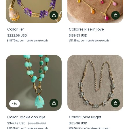
Collar Fer
Collares Rise in love
$222.06 USD
$189.83 USD
$188.75 USD
con
Transferencia o cash
$161.36 USD
con
Transferencia o cash
-
3
%
Collar Jackie con dije
Collar Shine Bright
$347.42 USD
$358.16 USD
$125.36 USD
$295.31 USD
con
Transferencia o cash
$106.56 USD
con
Transferencia o cash