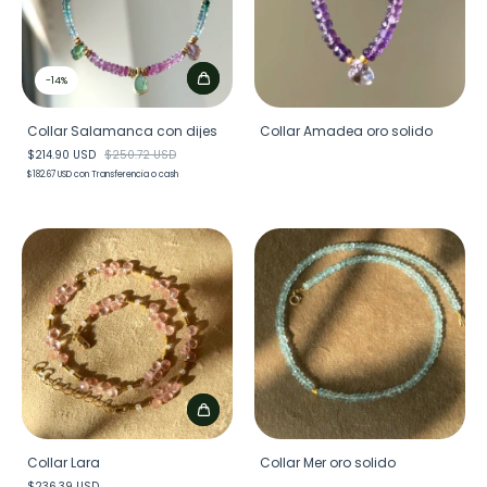
-
14
%
Collar Salamanca con dijes
Collar Amadea oro solido
$214.90 USD
$250.72 USD
$182.67 USD
con
Transferencia o cash
Collar Lara
Collar Mer oro solido
$236.39 USD