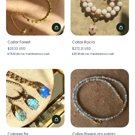
Collar Forest
Collar Rocío
$211.32 USD
$272.21 USD
$179.62 USD
con
Transferencia o cash
$231.38 USD
con
Transferencia o cash
Collares Pix
Collar Boreal oro solido