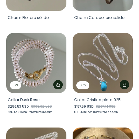
Charm Flor oro sólido
Charm Caracol oro sólido
-
7
%
-
24
%
Collar Dusk Rose
Collar Cristina plata 925
$286.53 USD
$308.02 USD
$157.59 USD
$207.74 USD
$243.55 USD
con
Transferencia o cash
$133.95 USD
con
Transferencia o cash