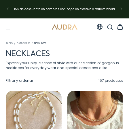
Envíos en Argentina con Andreani✨resto del mundo con DHL Express
INICIO
/
CATEGORIAS
/
NECKLACES
NECKLACES
Express your unique sense of style with our selection of gorgeous
necklaces for everyday wear and special occasions alike
Filtrar y ordenar
157 productos