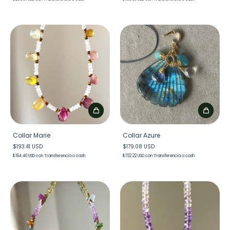
Collar Marie
Collar Azure
$193.41 USD
$179.08 USD
$164.40 USD
con
Transferencia o cash
$152.22 USD
con
Transferencia o cash