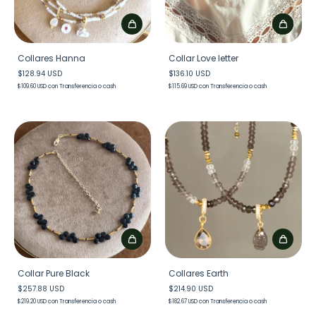
Collares Hanna
Collar Love letter
$128.94 USD
$136.10 USD
$109.60 USD
con
Transferencia o cash
$115.69 USD
con
Transferencia o cash
Collar Pure Black
Collares Earth
$257.88 USD
$214.90 USD
$219.20 USD
con
Transferencia o cash
$182.67 USD
con
Transferencia o cash