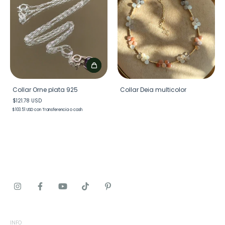
Collar Orne plata 925
Collar Deia multicolor
$121.78 USD
$103.51 USD
con
Transferencia o cash
INFO