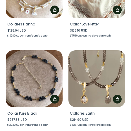
Collares Hanna
Collar Love letter
$128.94 USD
$136.10 USD
$109.60 USD
con
Transferencia o cash
$115.69 USD
con
Transferencia o cash
Collar Pure Black
Collares Earth
$257.88 USD
$214.90 USD
$219.20 USD
con
Transferencia o cash
$182.67 USD
con
Transferencia o cash