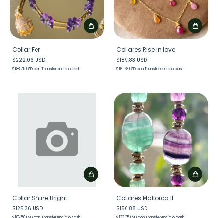
Collar Fer
Collares Rise in love
$222.06 USD
$189.83 USD
$188.75 USD
con
Transferencia o cash
$161.36 USD
con
Transferencia o cash
Collar Shine Bright
Collares Mallorca II
$125.36 USD
$156.88 USD
$106.56 USD
con
Transferencia o cash
$133.35 USD
con
Transferencia o cash