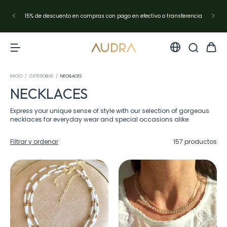
Envíos en Argentina con Andreani✨resto del mundo con DHL Express
INICIO
/
CATEGORIAS
/
NECKLACES
NECKLACES
Express your unique sense of style with our selection of gorgeous
necklaces for everyday wear and special occasions alike
Filtrar y ordenar
157 productos