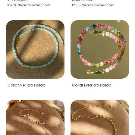
$359.24 USD
con
Transferencia o cash
$200.93 USD
con
Transferencia o cash
Collar Mer oro solido
Collar Eyra oro solido