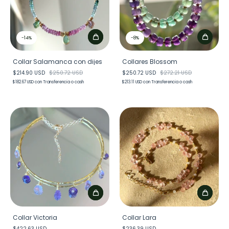
-
14
%
-
8
%
Collar Salamanca con dijes
Collares Blossom
$214.90 USD
$250.72 USD
$250.72 USD
$272.21 USD
$182.67 USD
con
Transferencia o cash
$213.11 USD
con
Transferencia o cash
Collar Victoria
Collar Lara
$422.63 USD
$236.39 USD