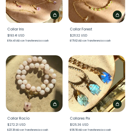
Collar Iris
Collar Forest
$193.41 USD
$211.32 USD
$164.40 USD
con
Transferencia o cash
$179.62 USD
con
Transferencia o cash
Collar Rocío
Collares Pix
$272.21 USD
$125.36 USD
$231.38 USD
con
Transferencia o cash
$106.56 USD
con
Transferencia o cash